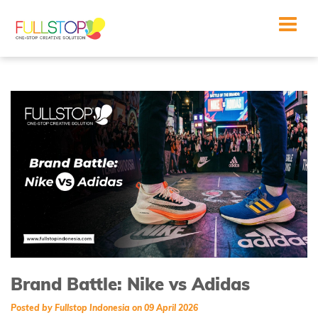
Toggle
navigat
Brand Battle: Nike vs Adidas
Posted by Fullstop Indonesia on 09 April 2026