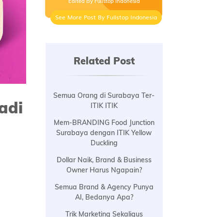
Edited By Fullstop Indonesia
See More Post By Fullstop Indonesia
Related Post
Semua Orang di Surabaya Ter-
adi
ITIK ITIK
Mem-BRANDING Food Junction
Surabaya dengan ITIK Yellow
Duckling
Dollar Naik, Brand & Business
Owner Harus Ngapain?
Semua Brand & Agency Punya
AI, Bedanya Apa?
Trik Marketing Sekaligus