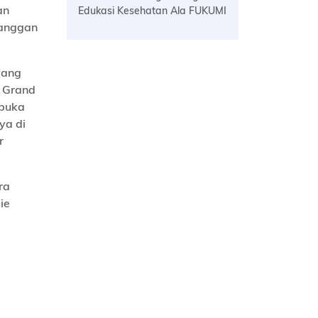
an
Edukasi Kesehatan Ala FUKUMI
langgan
yang
t Grand
mbuka
ya di
r
ra
ie