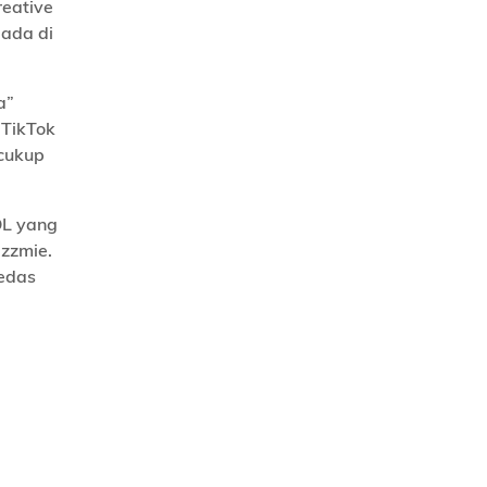
reative
 ada di
a”
 TikTok
 cukup
OL yang
izzmie.
edas