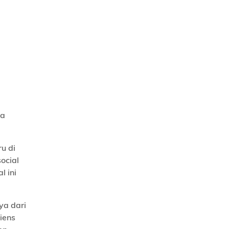
pa
u di
ocial
 ini
ya dari
iens