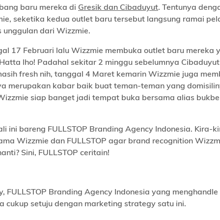
abang baru mereka di
Gresik dan Cibaduyut
. Tentunya deng
ie, seketika kedua outlet baru tersebut langsung ramai pe
 unggulan dari Wizzmie.
gal 17 Februari lalu Wizzmie membuka outlet baru mereka 
Hatta lho! Padahal sekitar 2 minggu sebelumnya Cibaduyu
masih fresh nih, tanggal 4 Maret kemarin Wizzmie juga me
nya merupakan kabar baik buat teman-teman yang domisilin
Wizzmie siap banget jadi tempat buka bersama alias bukbe
 ini bareng FULLSTOP Branding Agency Indonesia. Kira-ki
 utama Wizzmie dan FULLSTOP agar brand recognition Wizzm
anti? Sini, FULLSTOP ceritain!
gy, FULLSTOP Branding Agency Indonesia yang menghandle
ga cukup setuju dengan marketing strategy satu ini.