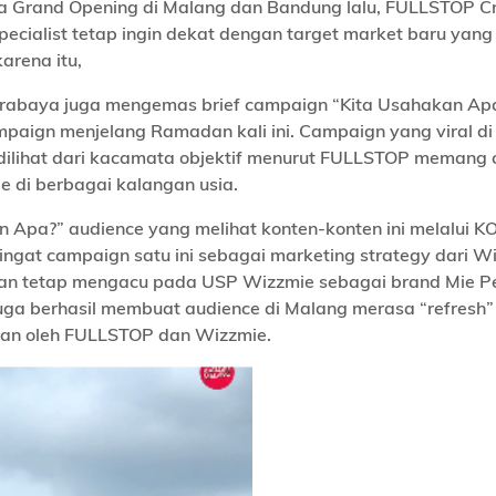
a Grand Opening di Malang dan Bandung lalu, FULLSTOP C
ialist tetap ingin dekat dengan target market baru yang
arena itu,
urabaya juga mengemas brief campaign “Kita Usahakan Ap
mpaign menjelang Ramadan kali ini. Campaign yang viral di
 dilihat dari kacamata objektif menurut FULLSTOP memang
 di berbagai kalangan usia.
 Apa?” audience yang melihat konten-konten ini melalui K
ngat campaign satu ini sebagai marketing strategy dari W
an tetap mengacu pada USP Wizzmie sebagai brand Mie P
uga berhasil membuat audience di Malang merasa “refresh”
jikan oleh FULLSTOP dan Wizzmie.