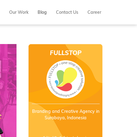
Our Work
Blog
Contact Us
Career
FULLSTOP
INDONESIA
Branding and Creative Agency in
Surabaya, Indonesia