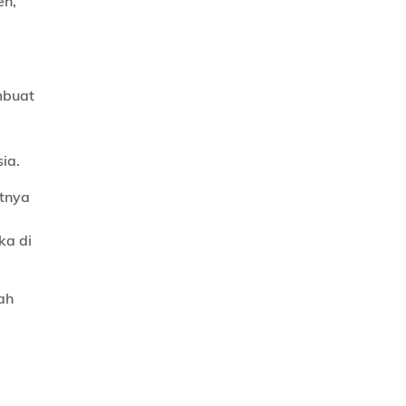
en,
mbuat
ia.
etnya
a di
ah