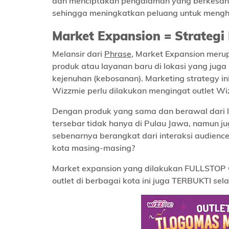
dan menciptakan pengalaman yang berkesan. W
sehingga meningkatkan peluang untuk menghas
Market Expansion = Strategi
Melansir dari
Phrase
, Market Expansion meru
produk atau layanan baru di lokasi yang jug
kejenuhan (kebosanan). Marketing strategy i
Wizzmie perlu dilakukan mengingat outlet Wiz
Dengan produk yang sama dan berawal dari l
tersebar tidak hanya di Pulau Jawa, namun ju
sebenarnya berangkat dari interaksi audience
kota masing-masing?
Market expansion yang dilakukan FULLSTOP
outlet di berbagai kota ini juga TERBUKTI selal