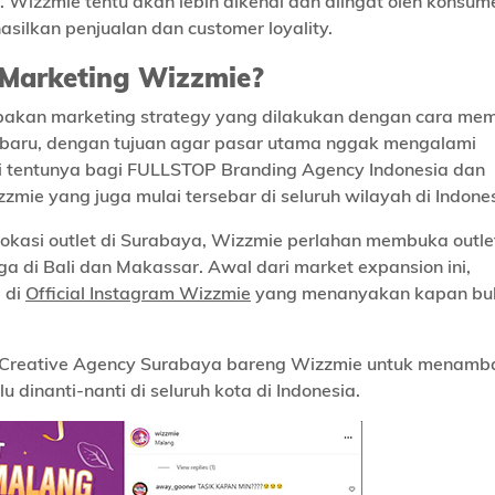
izzmie tentu akan lebih dikenal dan diingat oleh konsum
ilkan penjualan dan customer loyality.
 Marketing Wizzmie?
pakan marketing strategy yang dilakukan dengan cara me
a baru, dengan tujuan agar pasar utama nggak mengalami
ni tentunya bagi FULLSTOP Branding Agency Indonesia dan
zmie yang juga mulai tersebar di seluruh wilayah di Indones
okasi outlet di Surabaya, Wizzmie perlahan membuka outl
ga di Bali dan Makassar. Awal dari market expansion ini,
 di
Official Instagram Wizzmie
yang menanyakan kapan buk
 Creative Agency Surabaya bareng Wizzmie untuk menamb
u dinanti-nanti di seluruh kota di Indonesia.