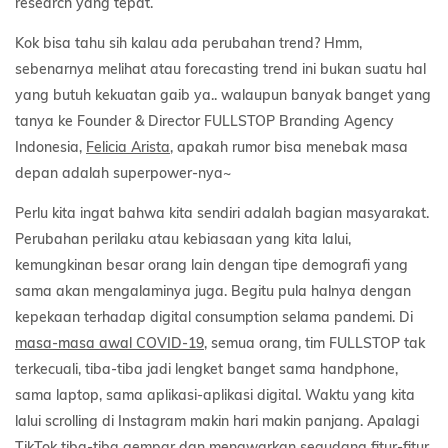
research yang tepat.
Kok bisa tahu sih kalau ada perubahan trend? Hmm,
sebenarnya melihat atau forecasting trend ini bukan suatu hal
yang butuh kekuatan gaib ya.. walaupun banyak banget yang
tanya ke Founder & Director FULLSTOP Branding Agency
Indonesia,
Felicia Arista
, apakah rumor bisa menebak masa
depan adalah superpower-nya~
Perlu kita ingat bahwa kita sendiri adalah bagian masyarakat.
Perubahan perilaku atau kebiasaan yang kita lalui,
kemungkinan besar orang lain dengan tipe demografi yang
sama akan mengalaminya juga. Begitu pula halnya dengan
kepekaan terhadap digital consumption selama pandemi. Di
masa-masa awal COVID-19
, semua orang, tim FULLSTOP tak
terkecuali, tiba-tiba jadi lengket banget sama handphone,
sama laptop, sama aplikasi-aplikasi digital. Waktu yang kita
lalui scrolling di Instagram makin hari makin panjang. Apalagi
TikTok tiba-tiba gempar dan menawarkan segudang fitur-fitur