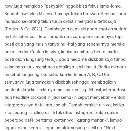
now juga mengidap “penyakit” nggak bisa fokus lama-lama.
Sebuah riset oleh Microsoft menyatakan bahwa attention span
manusia sekarang telah turun drastis menjadi 8 detik saja
(Ranieri & Co, 2021). Contohnya aja, meski pada caption sudah
tertulis informasi detail produk dan cara pemesanannya, tapi
pasti ada yang masih tanya hal-hal yang sebenarnya mereka
baca sendiri. Contoh lainnya, ketika membaca berita, mata
pasti akan langsung tertuju pada headline clickbait saja tanpa
keinginan untuk membaca detailnya lebih lanjut. Berita menarik
tersebut langsung kita sebarkan ke teman A, B, C. Dan
semuanya juga termakan clickbait sehingga membagikan
berita itu lagi ke circle-nya masing-masing. Alhasil, interpretasi
dari headline clickbait ini jadi semakin cepat menyebar – entah
interpretasinya betul atau salah. Contoh terakhir nih ya, ketika
kita sedang scrolling di TikTok atau Instagram, kalau dalam
beberapa detik pertama kontennya “kurang menarik”, jempol
nggak akan segan-segan untuk langsung scroll up. “Next