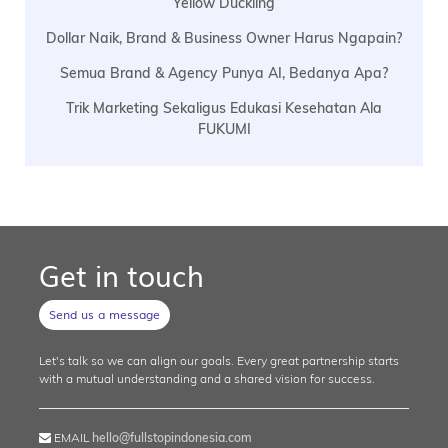
Yellow Duckling
Dollar Naik, Brand & Business Owner Harus Ngapain?
Semua Brand & Agency Punya AI, Bedanya Apa?
Trik Marketing Sekaligus Edukasi Kesehatan Ala
FUKUMI
Get in touch
Send us a message
Let's talk so we can align our goals. Every great partnership starts
with a mutual understanding and a shared vision for success.
EMAIL
hello@fullstopindonesia.com