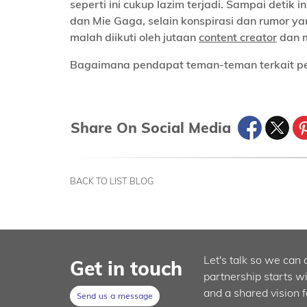
seperti ini cukup lazim terjadi. Sampai detik i
dan Mie Gaga, selain konspirasi dan rumor ya
malah diikuti oleh jutaan
content creator
dan m
Bagaimana pendapat teman-teman terkait pe
Share On Social Media
BACK TO LIST BLOG
Let's talk so we can 
Get in touch
partnership starts w
and a shared vision f
Send us a message