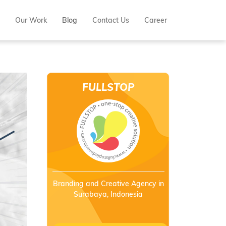
Our Work
Blog
Contact Us
Career
FULLSTOP
INDONESIA
Branding and Creative Agency in
Surabaya, Indonesia