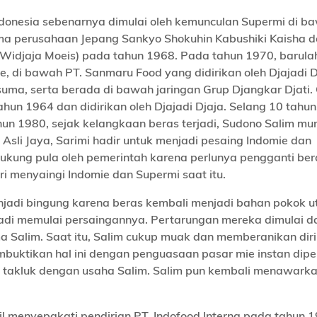
 Indonesia sebenarnya dimulai oleh kemunculan Supermi di b
sama perusahaan Jepang Sankyo Shokuhin Kabushiki Kaisha
d
a Widjaja Moeis)
pada tahun 1968. Pada tahun 1970, barula
, di bawah PT. Sanmaru Food yang didirikan oleh Djajadi D
uma, serta berada di bawah jaringan Grup Djangkar Djati.
hun 1964 dan didirikan oleh Djajadi Djaja. Selang 10 tahun
hun 1980, sejak kelangkaan beras terjadi, Sudono Salim mu
 Asli Jaya, Sarimi hadir untuk menjadi pesaing Indomie dan
idukung pula oleh pemerintah karena perlunya pengganti ber
i menyaingi Indomie dan Supermi saat itu.
jadi bingung karena beras kembali menjadi bahan pokok 
ajadi memulai persaingannya. Pertarungan mereka dimulai da
 Salim. Saat itu, Salim cukup muak dan memberanikan diri
buktikan hal ini dengan penguasaan pasar mie instan dipe
adi takluk dengan usaha Salim. Salim pun kembali menawark
 menyepakati pendirian PT. Indofood Interna pada tahun 1