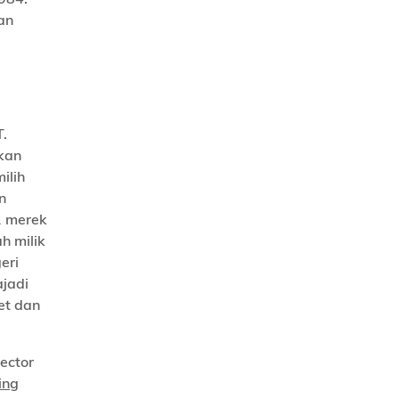
an
.
tkan
ilih
n
1 merek
h milik
eri
jadi
et dan
ector
ing