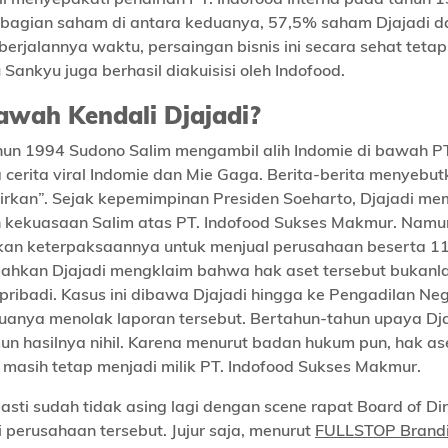
embagian saham di antara keduanya, 57,5% saham Djajadi d
berjalannya waktu, persaingan bisnis ini secara sehat tetap
ankyu juga berhasil diakuisisi oleh Indofood.
awah Kendali Djajadi?
hun 1994 Sudono Salim mengambil alih Indomie di bawah PT
 cerita viral Indomie dan Mie Gaga. Berita-berita menyebu
irkan”. Sejak kepemimpinan Presiden Soeharto, Djajadi mem
 kekuasaan Salim atas PT. Indofood Sukses Makmur. Namu
kan keterpaksaannya untuk menjual perusahaan beserta 1
Bahkan Djajadi mengklaim bahwa hak aset tersebut bukanla
ribadi. Kasus ini dibawa Djajadi hingga ke Pengadilan Neg
nya menolak laporan tersebut. Bertahun-tahun upaya Dja
n hasilnya nihil. Karena menurut badan hukum pun, hak as
r masih tetap menjadi milik PT. Indofood Sukses Makmur.
ti sudah tidak asing lagi dengan scene rapat Board of Dir
perusahaan tersebut. Jujur saja, menurut
FULLSTOP Brand