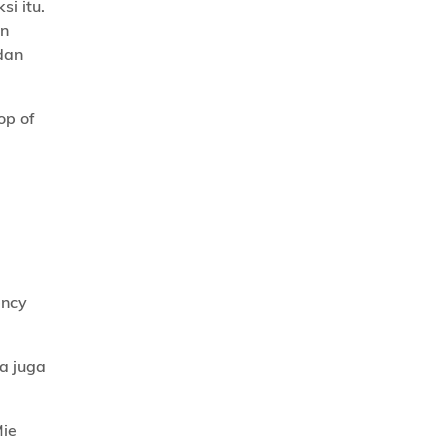
i itu.
an
dan
op of
ncy
a juga
Mie