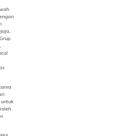
awah
engan
h
jaja,
 Grup
,
ncul
as
utama
ri
 untuk
roleh
an
984.