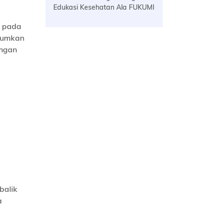
Edukasi Kesehatan Ala FUKUMI
a pada
umumkan
ingan
balik
a