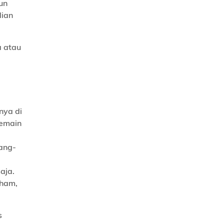
un
dian
a atau
nya di
pemain
ang-
aja.
aham,
s