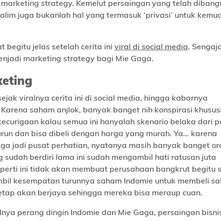
 marketing strategy. Kemelut persaingan yang telah dibang
alim juga bukanlah hal yang termasuk ‘privasi’ untuk kemu
 begitu jelas setelah cerita ini
viral di social media
. Sengaj
 menjadi marketing strategy bagi Mie Gaga.
keting
jak viralnya cerita ini di social media, hingga kabarnya
h. Karena saham anjlok, banyak banget nih konspirasi khusus
 kecurigaan kalau semua ini hanyalah skenario belaka dari 
run dan bisa dibeli dengan harga yang murah. Ya… karena
a jadi pusat perhatian, nyatanya masih banyak banget or
sudah berdiri lama ini sudah mengambil hati ratusan juta
eperti ini tidak akan membuat perusahaan bangkrut begitu s
mbil kesempatan turunnya saham Indomie untuk membeli s
etap akan berjaya sehingga mereka bisa meraup cuan.
iralnya perang dingin Indomie dan Mie Gaga, persaingan bisni