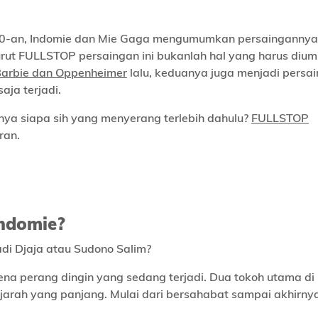
1970-an, Indomie dan Mie Gaga mengumumkan persainganny
nurut FULLSTOP persaingan ini bukanlah hal yang harus di
arbie dan Oppenheimer
lalu, keduanya juga menjadi persa
aja terjadi.
a siapa sih yang menyerang terlebih dahulu?
FULLSTOP
ran.
Indomie?
di Djaja atau Sudono Salim?
ena perang dingin yang sedang terjadi. Dua tokoh utama di 
ejarah yang panjang. Mulai dari bersahabat sampai akhirny