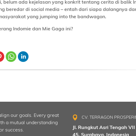
ni, belum ada kejelasan yang konkrit tentang cerita di balik 
ng beredar di social media – entah dari siapa dalangnya da
asyarakat yang jumping into the bandwagon.
rang Indomie dan Mie Gaga ini?
align our goals. Every great
CV. TERRAGON PROSPER
ith a mutual understanding
Jl. Rungkut Asri Tengah VII
or success.
45, Surabaya, Indonesia