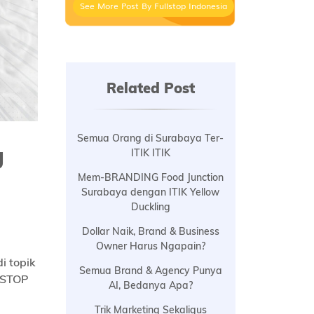
See More Post By Fullstop Indonesia
Related Post
Semua Orang di Surabaya Ter-
g
ITIK ITIK
Mem-BRANDING Food Junction
Surabaya dengan ITIK Yellow
Duckling
Dollar Naik, Brand & Business
Owner Harus Ngapain?
di topik
Semua Brand & Agency Punya
LSTOP
AI, Bedanya Apa?
Trik Marketing Sekaligus