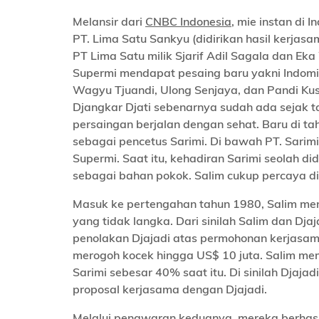
Melansir dari
CNBC Indonesia
, mie instan di
PT. Lima Satu Sankyu (didirikan hasil kerja
PT Lima Satu milik Sjarif Adil Sagala dan Ek
Supermi mendapat pesaing baru yakni Indomie
Wagyu Tjuandi, Ulong Senjaya, dan Pandi Kus
Djangkar Djati sebenarnya sudah ada sejak ta
persaingan berjalan dengan sehat. Baru di ta
sebagai pencetus Sarimi. Di bawah PT. Sarimi
Supermi. Saat itu, kehadiran Sarimi seolah d
sebagai bahan pokok. Salim cukup percaya dir
Masuk ke pertengahan tahun 1980, Salim men
yang tidak langka. Dari sinilah Salim dan Dj
penolakan Djajadi atas permohonan kerjasama
merogoh kocek hingga US$ 10 juta. Salim mem
Sarimi sebesar 40% saat itu. Di sinilah Djaj
proposal kerjasama dengan Djajadi.
Melalui penawaran keduanya, mereka berhasil