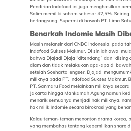
Pendirian Indofood ini juga menghasilkan p
Salim memiliki saham sebesar 42,5%. Seiring 
berlangsung. Supermi di bawah PT. Lima Satu S
Benarkah Indomie Masih Dib
Masih melansir dari
CNBC Indonesia
, pada ta
Indofood Sukses Makmur. Di sinilah awal mula
bahwa Djajadi Djaja “ditendang” dan “disingk
diam dan tidak melakukan apa-apa di bawah
setelah Soeharto lengser, Djajadi mengumum
miliknya pada PT. Indofood Sukses Makmur. 
PT. Sanmaru Food melainkan miliknya secara p
Jakarta hingga Mahkamah Agung namun kedua
menarik semuanya menjadi hak miliknya, namu
hak milik Indomie secara birokrasi yang bena
Kalau teman-teman menonton drama korea, pas
yang membahas tentang kepemilikan share di 