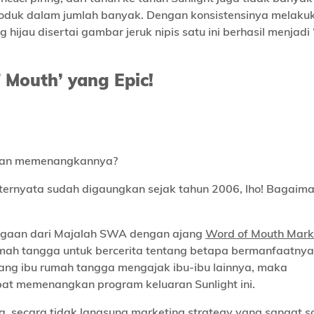
produk dalam jumlah banyak. Dengan konsistensinya melaku
hijau disertai gambar jeruk nipis satu ini berhasil menjadi 
 Mouth’ yang Epic!
 dan memenangkannya?
 ternyata sudah digaungkan sejak tahun 2006, lho! Bagaima
gaan dari Majalah SWA dengan ajang
Word of Mouth Mark
mah tangga untuk bercerita tentang betapa bermanfaatnya
ng ibu rumah tangga mengajak ibu-ibu lainnya, maka
pat memenangkan program keluaran Sunlight ini.
 secara tidak langsung marketing strategy yang sangat so