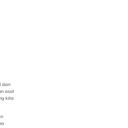
 dari
an asal
g kita
an
na