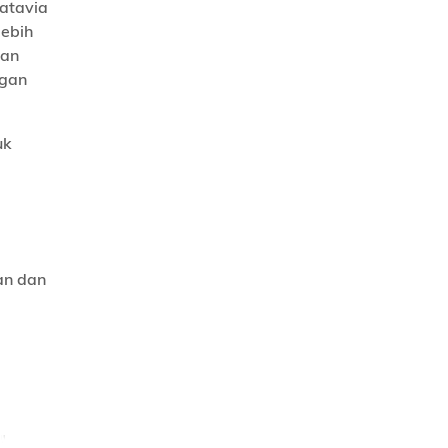
atavia
lebih
san
ngan
uk
an dan