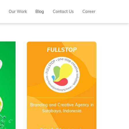
Our Work
Blog
Contact Us
Career
FULLSTOP
INDONESIA
Branding and Creative Agency in
Surabaya, Indonesia