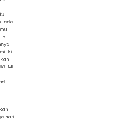
tu
au ada
amu
ini,
nnya
iliki
hkan
FUKUMI
and
tkan
a hari