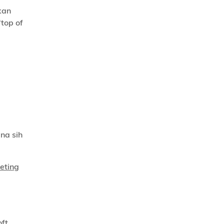
kan
‘top of
na sih
eting
ft