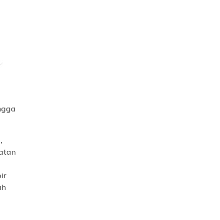
ngga
,
latan
ir
ah