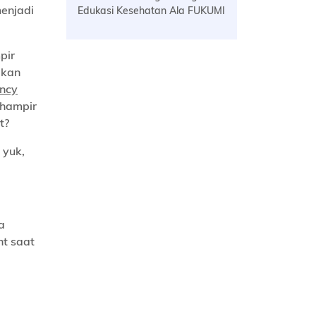
menjadi
Edukasi Kesehatan Ala FUKUMI
pir
akan
ncy
 hampir
t?
 yuk,
a
ht saat