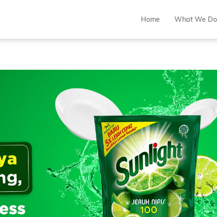
Home
What We Do