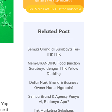
Edited By Fullstop Indonesia
See More Post By Fullstop Indonesia
Related Post
Semua Orang di Surabaya Ter-
ITIK ITIK
Mem-BRANDING Food Junction
Surabaya dengan ITIK Yellow
Duckling
Dollar Naik, Brand & Business
Owner Harus Ngapain?
Semua Brand & Agency Punya
AI, Bedanya Apa?
? Yap,
perti
Trik Marketing Sekaligus