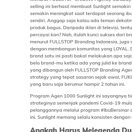
selling ini berhasil membuat Sunlight semaki
semakin meningkat saat terdapat seorang ibu 
sendiri. Anggap saja kalau ada teman deka
produk bagus. Daripada iklan di televisi, tentu
percayai kan? Nah, itulah kunci sukses dari br
menurut FULLSTOP Branding Indonesia, juga 
dengan membangun komunitas yang LOYAL. Dan
brand satu ini pasti bakal melakukan apa sa
bela brand-mu ketika ada yang julid ke bra
yang dibangun oleh FULLSTOP Branding Agency
strategy yang tepat sasaran sejak awal, FUK
yang baru saja berumur hampir 2 tahun ini.
Program Agen 1000 Sunlight ini sayangnya tid
strateginya semenjak pandemi Covid-19 mulai
pelanggannya melalui program #IbuBersinar d
ini. Sunlight memang selalu konsisten dengan
Apakah Harus Melegenda Dulu