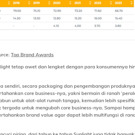
urce:
Top Brand Awards
nlight tetap awet dan lengket dengan para konsumennya hi
a sendiri, secara packaging dan pengembangan produknya
rtahankan core business-nya, yakni bermain di ranah ‘pera
abun untuk alat-alat rumah tangga, kemudian lebih spesifik
dak tergoda untuk mengubah core business-nya. Sampai hamp
rtahankan brand value agar dapat lebih multifungsi di ran
uci piring, dari tahun ke tahun Sunlight juga tidak banyak