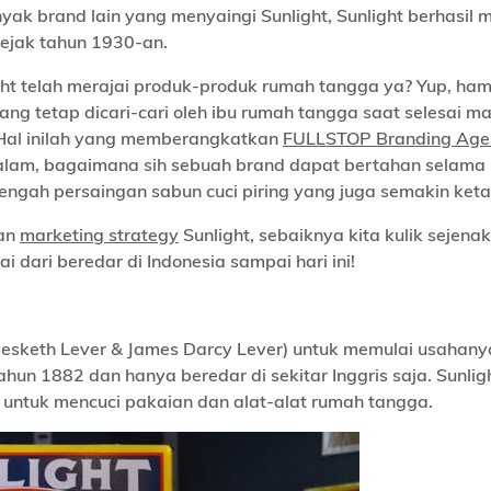
yak brand lain yang menyaingi Sunlight, Sunlight berhasil 
sejak tahun 1930-an.
ight telah merajai produk-produk rumah tangga ya? Yup, ham
yang tetap dicari-cari oleh ibu rumah tangga saat selesai m
 Hal inilah yang memberangkatkan
FULLSTOP Branding Age
alam, bagaimana sih sebuah brand dapat bertahan selama
tengah persaingan sabun cuci piring yang juga semakin keta
dan
marketing strategy
Sunlight, sebaiknya kita kulik sejenak
i dari beredar di Indonesia sampai hari ini!
 Hesketh Lever & James Darcy Lever) untuk memulai usahany
tahun 1882 dan hanya beredar di sekitar Inggris saja. Sunlig
 untuk mencuci pakaian dan alat-alat rumah tangga.