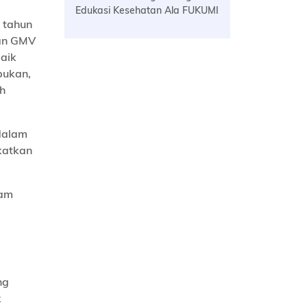
Edukasi Kesehatan Ala FUKUMI
 tahun
nan GMV
baik
bukan,
ah
 dalam
katkan
lam
ng
k