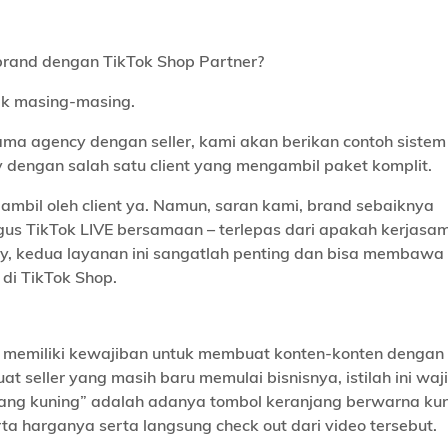
brand dengan TikTok Shop Partner?
rak masing-masing.
ama agency dengan seller, kami akan berikan contoh sistem
dengan salah satu client yang mengambil paket komplit.
iambil oleh client ya. Namun, saran kami, brand sebaiknya
gus TikTok LIVE bersamaan – terlepas dari apakah kerjas
ly, kedua layanan ini sangatlah penting dan bisa membawa 
di TikTok Shop.
er memiliki kewajiban untuk membuat konten-konten dengan
at seller yang masih baru memulai bisnisnya, istilah ini waj
njang kuning” adalah adanya tombol keranjang berwarna kun
a harganya serta langsung check out dari video tersebut.