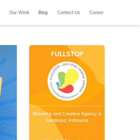
Our Work
Blog
Contact Us
Career
FULLSTOP
INDONESIA
Branding and Creative Agency in
Surabaya, Indonesia