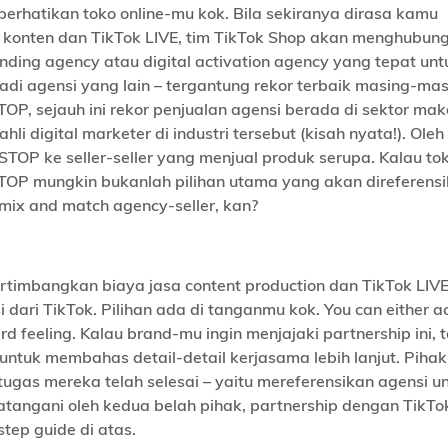
rhatikan toko online-mu kok. Bila sekiranya dirasa kamu
onten dan TikTok LIVE, tim TikTok Shop akan menghubung
nding agency atau digital activation agency yang tepat unt
adi agensi yang lain – tergantung rekor terbaik masing-ma
TOP, sejauh ini rekor penjualan agensi berada di sektor ma
i digital marketer di industri tersebut (kisah nyata!). Ole
TOP ke seller-seller yang menjual produk serupa. Kalau t
TOP mungkin bukanlah pilihan utama yang akan direferens
 mix and match agency-seller, kan?
rtimbangkan biaya jasa content production dan TikTok LIV
i dari TikTok. Pilihan ada di tanganmu kok. You can either ac
ard feeling. Kalau brand-mu ingin menjajaki partnership ini, 
ntuk membahas detail-detail kerjasama lebih lanjut. Pihak
tugas mereka telah selesai – yaitu mereferensikan agensi u
datangani oleh kedua belah pihak, partnership dengan TikT
tep guide di atas.