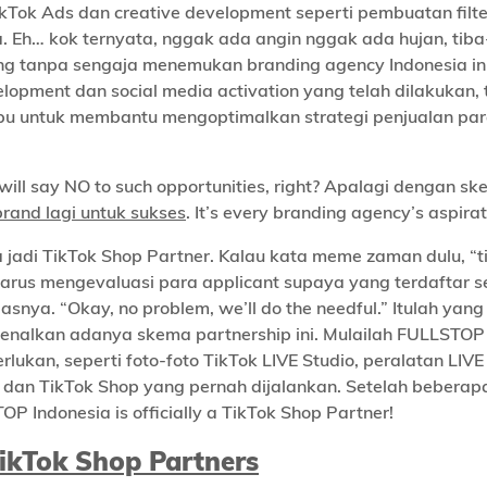
TikTok Ads dan creative development seperti pembuatan filte
a. Eh… kok ternyata, nggak ada angin nggak ada hujan, tiba
ng tanpa sengaja menemukan branding agency Indonesia ini
velopment dan social media activation yang telah dilakukan, 
untuk membantu mengoptimalkan strategi penjualan para
will say NO to such opportunities, right? Apalagi dengan ske
rand lagi untuk sukses
. It’s every branding agency’s aspirat
ja jadi TikTok Shop Partner. Kalau kata meme zaman dulu, “t
 harus mengevaluasi para applicant supaya yang terdaftar 
ya. “Okay, no problem, we’ll do the needful.” Itulah yang
kenalkan adanya skema partnership ini. Mulailah FULLSTOP
an, seperti foto-foto TikTok LIVE Studio, peralatan LIVE
 dan TikTok Shop yang pernah dijalankan. Setelah beberapa
 Indonesia is officially a TikTok Shop Partner!
ikTok Shop Partners