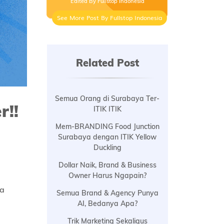
Edited By Fullstop Indonesia
See More Post By Fullstop Indonesia
Related Post
Semua Orang di Surabaya Ter-
r!!
ITIK ITIK
Mem-BRANDING Food Junction
Surabaya dengan ITIK Yellow
Duckling
Dollar Naik, Brand & Business
Owner Harus Ngapain?
ia
Semua Brand & Agency Punya
AI, Bedanya Apa?
Trik Marketing Sekaligus