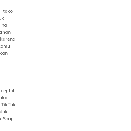
i toko
uk
sing
kanan
h karena
okomu
ikan
E
cept it
toko
 TikTok
ntuk
ok Shop