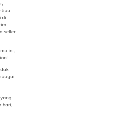
r,
-tiba
 di
tim
 seller
ma ini,
ion!
idak
sebagai
 yang
 hari,