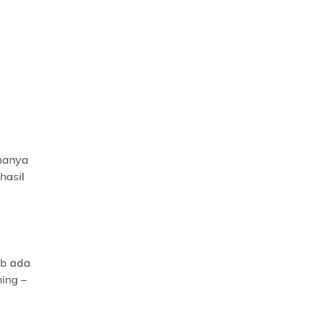
amanya
hasil
ib ada
ing –