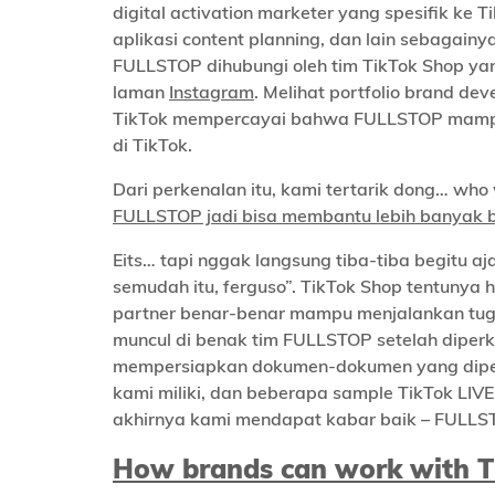
digital activation marketer yang spesifik ke 
aplikasi content planning, dan lain sebagainy
FULLSTOP dihubungi oleh tim TikTok Shop ya
laman
Instagram
. Melihat portfolio brand de
TikTok mempercayai bahwa FULLSTOP mampu 
di TikTok.
Dari perkenalan itu, kami tertarik dong… who 
FULLSTOP jadi bisa membantu lebih banyak b
Eits… tapi nggak langsung tiba-tiba begitu a
semudah itu, ferguso”. TikTok Shop tentunya
partner benar-benar mampu menjalankan tugasn
muncul di benak tim FULLSTOP setelah diper
mempersiapkan dokumen-dokumen yang diperluk
kami miliki, dan beberapa sample TikTok LIVE
akhirnya kami mendapat kabar baik – FULLSTOP
How brands can work with T