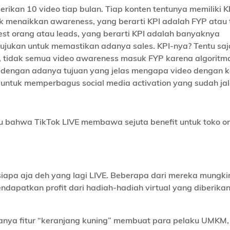
kan 10 video tiap bulan. Tiap konten tentunya memiliki K
k menaikkan awareness, yang berarti KPI adalah FYP atau 
est orang atau leads, yang berarti KPI adalah banyaknya
tujukan untuk memastikan adanya sales. KPI-nya? Tentu saj
, tidak semua video awareness masuk FYP karena algoritm
k, dengan adanya tujuan yang jelas mengapa video dengan 
at untuk memperbagus social media activation yang sudah jal
u bahwa TikTok LIVE membawa sejuta benefit untuk toko on
 siapa aja deh yang lagi LIVE. Beberapa dari mereka mungki
endapatkan profit dari hadiah-hadiah virtual yang diberikan
danya fitur “keranjang kuning” membuat para pelaku UMKM, 