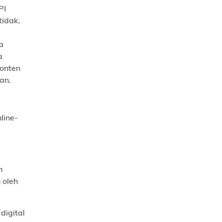
PI
tidak.
a
a
konten
an.
line-
n
 oleh
digital