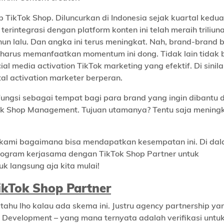
TikTok Shop. Diluncurkan di Indonesia sejak kuartal kedua
terintegrasi dengan platform konten ini telah meraih triliu
hun lalu. Dan angka ini terus meningkat. Nah, brand-brand 
arus memanfaatkan momentum ini dong. Tidak lain tidak 
l media activation TikTok marketing yang efektif. Di sinil
l activation marketer berperan.
rfungsi sebagai tempat bagi para brand yang ingin dibantu
Tok Shop Management. Tujuan utamanya? Tentu saja mening
an kami bagaimana bisa mendapatkan kesempatan ini. Di da
-program kerjasama dengan TikTok Shop Partner untuk
k langsung aja kita mulai!
kTok Shop Partner
ahu lho kalau ada skema ini. Justru agency partnership ya
e Development – yang mana ternyata adalah verifikasi untu