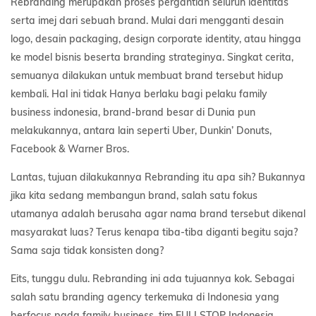
Rebranding merupakan proses pergantian seluruh identitas
serta imej dari sebuah brand. Mulai dari mengganti desain
logo, desain packaging, design corporate identity, atau hingga
ke model bisnis beserta branding strateginya. Singkat cerita,
semuanya dilakukan untuk membuat brand tersebut hidup
kembali. Hal ini tidak Hanya berlaku bagi pelaku family
business indonesia, brand-brand besar di Dunia pun
melakukannya, antara lain seperti Uber, Dunkin’ Donuts,
Facebook & Warner Bros.
Lantas, tujuan dilakukannya Rebranding itu apa sih? Bukannya
jika kita sedang membangun brand, salah satu fokus
utamanya adalah berusaha agar nama brand tersebut dikenal
masyarakat luas? Terus kenapa tiba-tiba diganti begitu saja?
Sama saja tidak konsisten dong?
Eits, tunggu dulu. Rebranding ini ada tujuannya kok. Sebagai
salah satu branding agency terkemuka di Indonesia yang
berfocus pada family business, tim FULLSTOP Indonesia