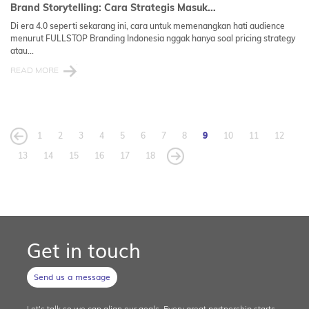
Brand Storytelling: Cara Strategis Masuk...
Di era 4.0 seperti sekarang ini, cara untuk memenangkan hati audience
menurut FULLSTOP Branding Indonesia nggak hanya soal pricing strategy
atau...
READ MORE
1
2
3
4
5
6
7
8
9
10
11
12
13
14
15
16
17
18
Get in touch
Send us a message
Let's talk so we can align our goals. Every great partnership starts