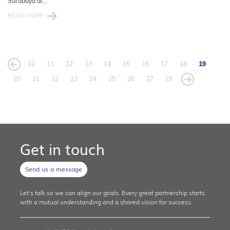
Surabaya di...
READ MORE
10
11
12
13
14
15
16
17
18
19
20
21
22
23
24
25
26
27
28
Get in touch
Send us a message
Let's talk so we can align our goals. Every great partnership starts
with a mutual understanding and a shared vision for success.