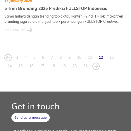
15 January 2025
5 Tren Branding 2025 Prediksi FULLSTOP Indonesia
Sama halnya dengan trending topic atau konten FYP di TikTok, maka tren
branding juga selalu menjadi topik perbincangan FULLSTOP Creative...
READ MORE
3
4
5
6
7
8
9
10
11
12
13
14
15
16
17
18
19
20
21
Get in touch
Send us a message
Let's talk so we can align our goals. Every great partnership starts