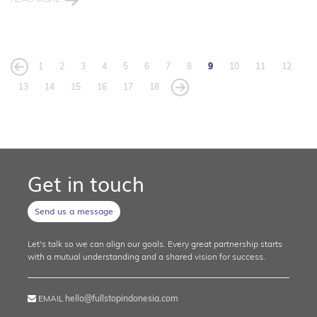
1
2
3
4
5
6
7
8
9
10
11
12
13
14
15
16
17
18
Get in touch
Send us a message
Let's talk so we can align our goals. Every great partnership starts
with a mutual understanding and a shared vision for success.
EMAIL
hello@fullstopindonesia.com